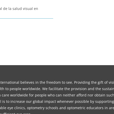
l de la salud visual en
ernational believes in the freedom to see. Providing the gift of vi
th to people worldwide. We facilitate the provision and the sustain
on care worldwide for people who can neither afford nor obtain such
l is to increase our global impact whenever possible by supporting
able eye clinics, optometry schools and optometric educators in ar