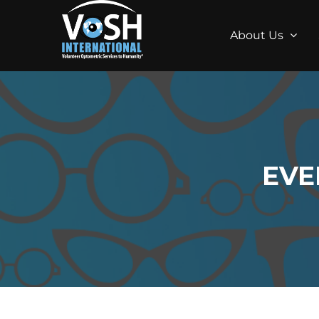
About Us
EVE