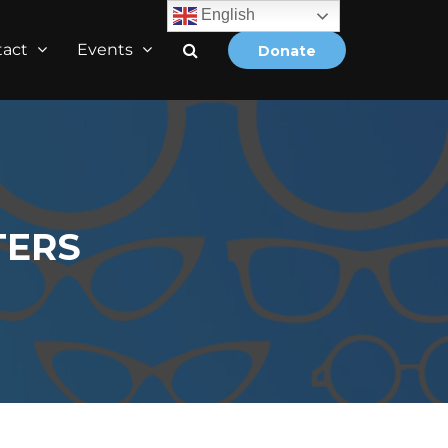
English
tact
Events
Donate
TERS