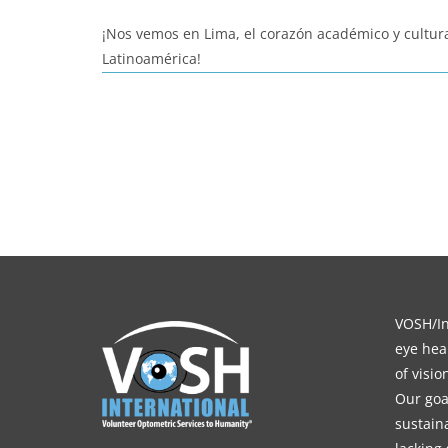
¡Nos vemos en Lima, el corazón académico y cultura
Latinoamérica!
VOSH/Int
eye heal
of visi
Our goa
sustain