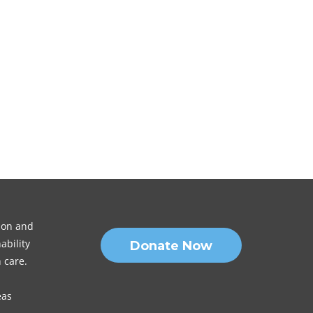
sion and
ability
Donate Now
 care.
eas